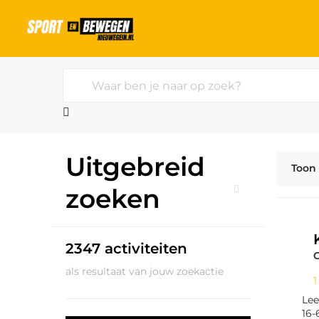
Ga naar de homepage van Sport en Bewegen Nieuw
Zoekterm
Uitgebreid
Toon 
zoeken
2347 activiteiten
als resultaat van jouw zoekactie
1
Lee
16-