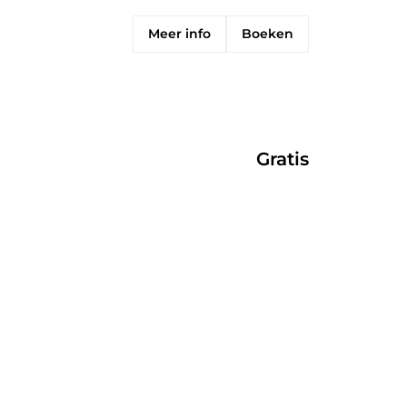
Meer info
Boeken
Gratis
Meer info
Boeken
12 jaar
Gratis
Meer info
Boeken