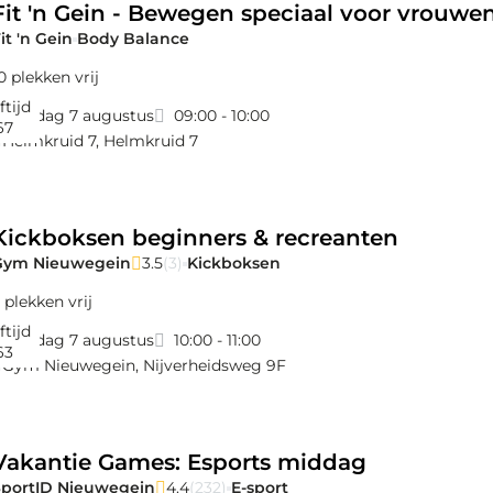
Fit 'n Gein - Bewegen speciaal voor vrouwe
it 'n Gein
Body Balance
0 plekken vrij
ftijd
vrijdag 7 augustus
09:00 - 10:00
67
Helmkruid 7
,
Helmkruid 7
Kickboksen beginners & recreanten
Gym Nieuwegein
3.5
(3)
Kickboksen
 plekken vrij
ftijd
vrijdag 7 augustus
10:00 - 11:00
63
Gym Nieuwegein
,
Nijverheidsweg 9F
Vakantie Games: Esports middag
SportID Nieuwegein
4.4
(232)
E-sport