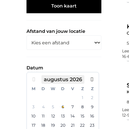
Toon kaart
Afstand van jouw locatie
5
Lee
16-
Datum
augustus 2026
Vorige maand
Volgende ma
M
D
W
D
V
Z
Z
K
1
2
8
3
4
5
6
7
8
9
Lee
12-
10
11
12
13
14
15
16
17
18
19
20
21
22
23