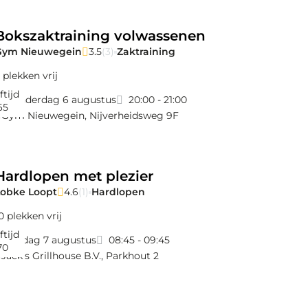
Bokszaktraining volwassenen
Gym Nieuwegein
3.5
(3)
Zaktraining
 plekken vrij
ftijd
donderdag 6 augustus
20:00 - 21:00
65
Gym Nieuwegein
,
Nijverheidsweg 9F
Hardlopen met plezier
Lobke Loopt
4.6
(1)
Hardlopen
0 plekken vrij
ftijd
vrijdag 7 augustus
08:45 - 09:45
70
Jack's Grillhouse B.V.
,
Parkhout 2