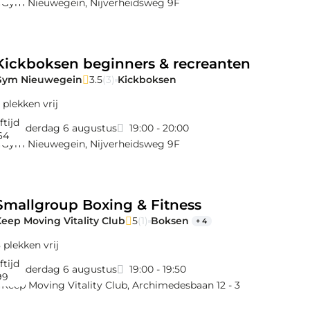
Gym Nieuwegein
,
Nijverheidsweg 9F
Kickboksen beginners & recreanten
Gym Nieuwegein
3.5
(3)
Kickboksen
 plekken vrij
ftijd
donderdag 6 augustus
19:00 - 20:00
64
Gym Nieuwegein
,
Nijverheidsweg 9F
and
Smallgroup Boxing & Fitness
eep Moving Vitality Club
5
(1)
Boksen
+ 4
 plekken vrij
ftijd
donderdag 6 augustus
19:00 - 19:50
99
Keep Moving Vitality Club
,
Archimedesbaan 12 - 3