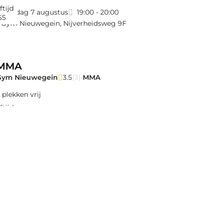
ftijd
vrijdag 7 augustus
19:00 - 20:00
65
Gym Nieuwegein
,
Nijverheidsweg 9F
MMA
Gym Nieuwegein
3.5
(3)
MMA
 plekken vrij
ftijd
vrijdag 7 augustus
19:00 - 20:00
65
Gym Nieuwegein
,
Nijverheidsweg 9F
Kickboksen en weerbaarheidstraining 6 t/m 
Gym Nieuwegein
3.5
(3)
Kickboksen
 plekken vrij
ftijd
zaterdag 8 augustus
09:00 - 10:00
3