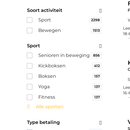
Soort activiteit
F
Sport
2298
1
Lee
Bewegen
1513
18-
Sport
Senioren in beweging
856
Kickboksen
412
Boksen
157
5
Yoga
137
Lee
16-
Fitness
137
Alle sporten
Type betaling