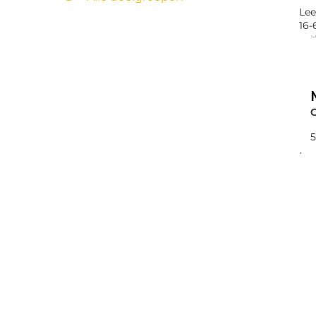
Lee
16-
5
Lee
16-
4
Lee
6-1