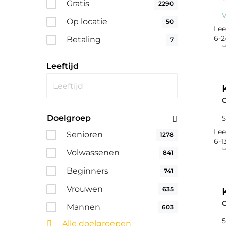
Gratis
2290
V
Op locatie
50
Lee
6-2
Betaling
7
Leeftijd
Doelgroep
5
Lee
Senioren
1278
6-1
Volwassenen
841
Beginners
741
Vrouwen
635
Mannen
603
5
Alle doelgroepen