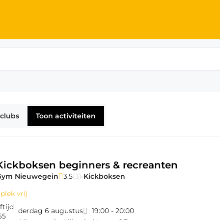
egein
clubs
Toon activiteiten
Kickboksen beginners & recreanten
Gym Nieuwegein
3.5
(3)
Kickboksen
 plek vrij
ftijd
donderdag 6 augustus
19:00 - 20:00
65